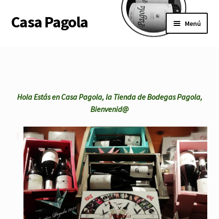
Casa Pagola
Ir
Ir
Menú
a
al
la
contenido
Tienda
navegación
Aviso legal
Hola Estás en Casa Pagola, la Tienda de Bodegas Pagola,
Condiciones
Bienvenid@
Ley de datos
Contacto
Mi cuenta